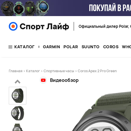
Официальный дилер Polar, 
КАТАЛОГ
GARMIN
POLAR
SUUNTO
COROS
WH
Главная
>
Каталог
>
Спортивные часы
> Coros Apex 2 Pro Green
Видеообзор