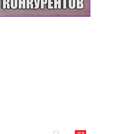
VD-покрытием
-10 %