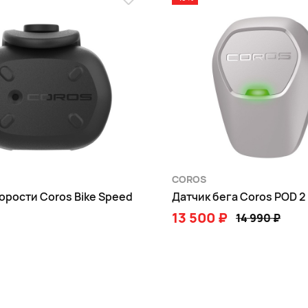
dou, QZSS)
ные
COROS
орости Coros Bike Speed
Датчик бега Coros POD 2
13 500 ₽
14 990 ₽
В КОРЗИНУ
В КОРЗИНУ