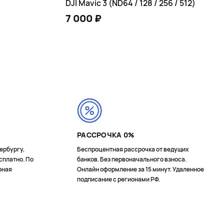
DJI Mavic 3 (ND64 / 128 / 256 / 512)
7 000 ₽
В КОРЗИНУ
РАССРОЧКА 0%
ербургу,
Беспроцентная рассрочка от ведущих
сплатно. По
банков. Без первоначального взноса.
рная
Онлайн оформление за 15 минут. Удаленное
подписание с регионами РФ.