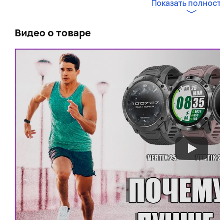
Показать полнос
Для тех, кто любит путешествовать по маршрутам, 
часах предусмотрен высотомер, барометр, компас 
Видео о товаре
основными навигационными системами: GPS, ГЛОНАСС
того, предварительно загруженные топографическ
доступны без необходимости подключения к сети. В 
заданного маршрута, часы уведомят вас об этом.
Coros Apex 2 Pro сохраняют свою функциональность
высокой температуре или под водой. Устройство с
атмосфер, что соответствует глубине 50 метров, и 
50°C.
1.3-дюймовый дисплей обеспечивает удобный просм
царапинам сапфировым стеклом. Корпус Coros Apex 
сенсорного экрана и простое управление с помощь
удобным в использовании даже в перчатках.