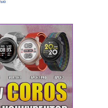
тью
всегда зная свое местоположение, в
и геолокация, совместимые с
, Galileo, Beidou и QZSS. Кроме
ие и ландшафтные карты мира
случае, если вы отклонитесь с
 даже в самые холодные дни, при
пособно выдерживать давление до 5
выдерживает температуру от -20°C до
отр данных и покрыт устойчивым к
2 Pro изготовлен из титана. Размер
ю больших кнопок делают гаджет