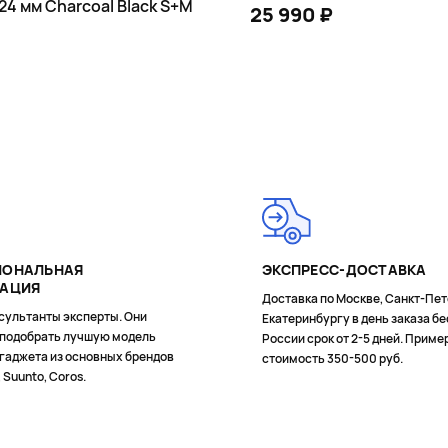
 24 мм Charcoal Black S+M
25 990 ₽
В КОРЗИНУ
В КОРЗИНУ
е программы
ИОНАЛЬНАЯ
ЭКСПРЕСС-ДОСТАВКА
ТАЦИЯ
Доставка по Москве, Санкт-Пет
сультанты эксперты. Они
Екатеринбургу в день заказа бе
 подобрать лучшую модель
России срок от 2-5 дней. Приме
 поддерживаемыми Bluetooth-
гаджета из основных брендов
стоимость 350-500 руб.
, Suunto, Coros.