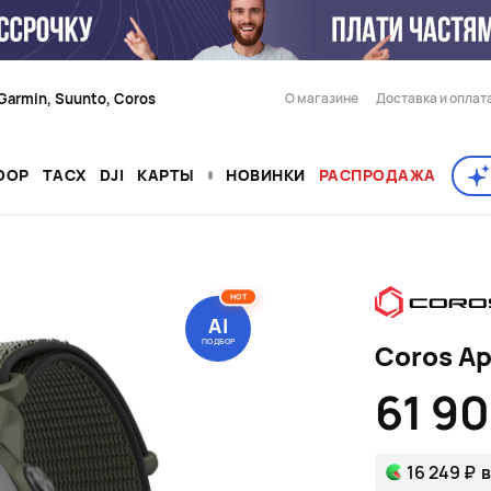
Garmin, Suunto, Coros
О магазине
Доставка и оплат
OOP
TACX
DJI
КАРТЫ
НОВИНКИ
РАСПРОДАЖА
HOT
AI
ПОДБОР
Coros Ap
61 9
16 249 ₽
в