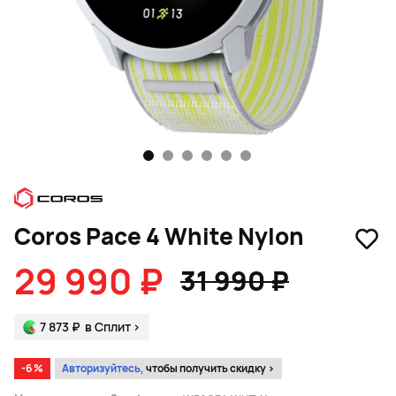
1
2
3
4
5
6
Coros Pace 4 White Nylon
29 990 ₽
31 990 ₽
7 873 ₽
в Сплит
>
-6 %
Авторизуйтесь,
чтобы получить скидку >