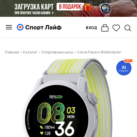
ВХОД
Главная
>
Каталог
>
Спортивные часы
> Coros Pace 4 White Nylon
HOT
AI
ПОДБОР