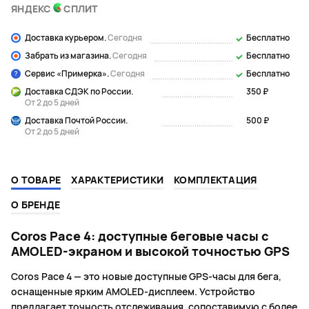
ЯНДЕКС
СПЛИТ
Доставка курьером.
Сегодня
Бесплатно
Забрать из магазина.
Сегодня
Бесплатно
Сервис «Примерка».
Сегодня
Бесплатно
Доставка СДЭК по России.
350 ₽
От 2 до 5 дней
Доставка Почтой России.
500 ₽
От 2 до 5 дней
О ТОВАРЕ
ХАРАКТЕРИСТИКИ
КОМПЛЕКТАЦИЯ
О БРЕНДЕ
Coros Pace 4: доступные беговые часы с
AMOLED-экраном и высокой точностью GPS
Coros Pace 4 — это новые доступные GPS-часы для бега,
оснащенные ярким AMOLED-дисплеем. Устройство
предлагает точность отслеживания, сопоставимую с более