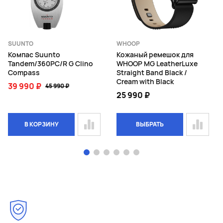
SUUNTO
WHOOP
Компас Suunto
Кожаный ремешок для
Tandem/360PC/R G Clino
WHOOP MG LeatherLuxe
Compass
Straight Band Black /
Cream with Black
39 990 ₽
45 990 ₽
25 990 ₽
В КОРЗИНУ
ВЫБРАТЬ
Page 1 of 6