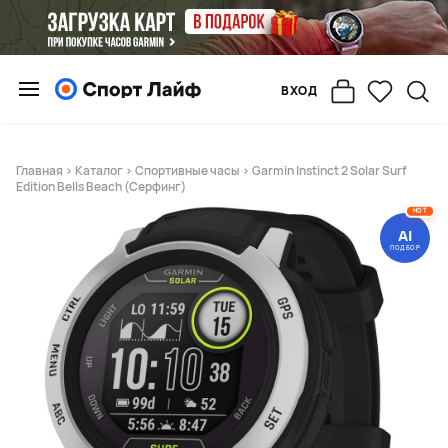
ВХОД
Главная
>
Каталог
>
Спортивные часы
> Garmin Instinct 2 Solar Surf
Edition Bells Beach (Серфинг)
HOT
AI
ПОДБОР