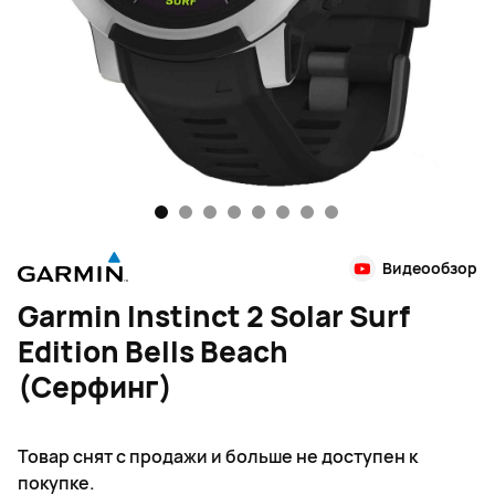
1
2
3
4
5
6
7
8
Видеообзор
Garmin Instinct 2 Solar Surf
Edition Bells Beach
(Серфинг)
Товар снят с продажи и больше не доступен к
покупке.