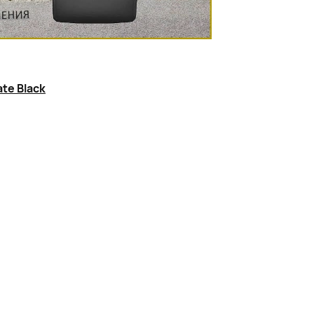
х привычных функций.
te Black
 / до 8 часов (с музыкой)