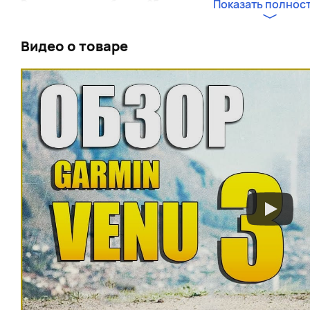
Всего доступно более 25 спортивных приложений, 
Показать полнос
высокоинтенсивных интервальных тренировок HIIT
экране подскажут, как правильно выполнять упраж
Видео о товаре
Health Snapshot (Снимок здоровья) — одна из самых 
течении двух минут часы будут измерять основные п
вариабельность сердечного ритма, насыщенность к
стресса. Отчет с полученными данными можно пере
Connect на совместимом смартфоне.
По сравнению с предыдущей версией у Venu 2 Plus
работы. В режиме смарт-часов обновленная версия 
дней в предыдущей модели), а при прослушивании м
При подключении к смартфону (на базе Android или 
совершать телефонные вызовы благодаря встроенн
доступно взаимодействие с голосовыми помощника
Bixby или Apple Siri. С Garmin Venu 2 Plus вы можете