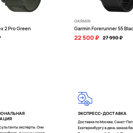
GARMIN
x 2 Pro Green
Garmin Forerunner 55 Bla
₽
22 500 ₽
27 990 ₽
В КОРЗИНУ
В КОРЗИНУ
ращения педалей
ИОНАЛЬНАЯ
ЭКСПРЕСС-ДОСТАВКА
ТАЦИЯ
Доставка по Москве, Санкт-Пет
сультанты эксперты. Они
Екатеринбургу в день заказа бе