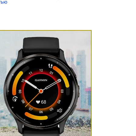
в том числе специальный режим для
тью
. Анимированные тренировки на
нения.
полезных функцией в Venu 2 Plus. В
оказатели, включая частоту пульса,
рови кислородом, дыхание и уровень
дать через приложение Garmin
 немного снизилось время автономной
проработает до 9 дней (против 11
узыки в GPS-режиме — до 8 дней.
iOS) через Bluetooth, вы можете
ому динамику и микрофону. Также
ми Google Ассистентом, Samsung
 следить за погодой, строить маршрут в