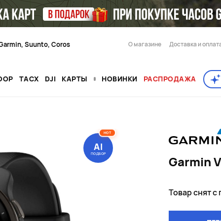
Garmin, Suunto, Coros
О магазине
Доставка и оплат
OOP
TACX
DJI
КАРТЫ
НОВИНКИ
РАСПРОДАЖА
HOT
AI
ПОДБОР
Garmin V
Товар снят с