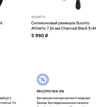
SUUNTO
ck
Силиконовый ремешок Suunto
Athletic 7 24 мм Charcoal Black S+M
5 990 ₽
В КОРЗИНУ
РАССРОЧКА 0%
ербургу,
Беспроцентная рассрочка от ведущих
сплатно. По
банков. Без первоначального взноса.