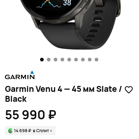
1
2
3
4
5
6
7
8
9
Garmin Venu 4 — 45 мм Slate /
Black
55 990 ₽
14 698 ₽
в Сплит
>