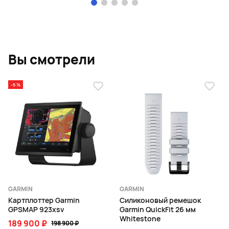
Page 1 of 5
Вы смотрели
-5 %
GARMIN
GARMIN
Картплоттер Garmin
Силиконовый ремешок
GPSMAP 923xsv
Garmin QuickFit 26 мм
Whitestone
189 900 ₽
198 900 ₽