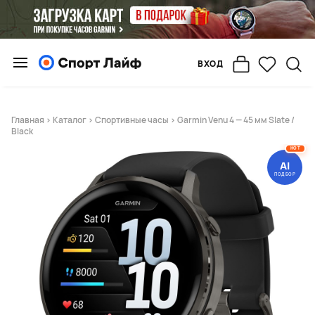
ВХОД
Главная
>
Каталог
>
Спортивные часы
> Garmin Venu 4 — 45 мм Slate /
Black
HOT
AI
ПОДБОР