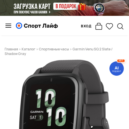
ВХОД
Главная
>
Каталог
>
Спортивные часы
> Garmin Venu SQ 2 Slate /
Shadow Gray
HOT
AI
ПОДБОР