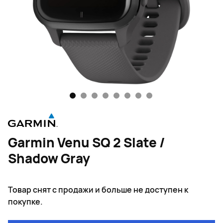
1
2
3
4
5
6
7
8
Garmin Venu SQ 2 Slate /
Shadow Gray
Товар снят с продажи и больше не доступен к
покупке.