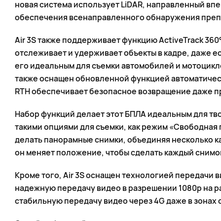
новая система использует LiDAR, направленный впе
обеспечения всенаправленного обнаружения преп
Air 3S также поддерживает функцию ActiveTrack 360°
отслеживает и удерживает объекты в кадре, даже ес
его идеальным для съемки автомобилей и мотоцикл
также оснащен обновленной функцией автоматическ
RTH обеспечивает безопасное возвращение даже пр
Набор функций делает этот БПЛА идеальным для тв
такими опциями для съемки, как режим «Свободная
делать панорамные снимки, объединяя несколько кад
он меняет положение, чтобы сделать каждый снимо
Кроме того, Air 3S оснащен технологией передачи в
надежную передачу видео в разрешении 1080p на р
стабильную передачу видео через 4G даже в зонах 