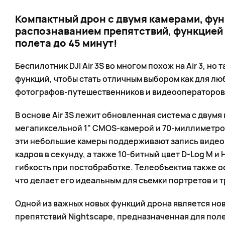
Компактный дрон с двумя камерами, фун
распознаванием препятствий, функцией 
полета до 45 минут!
Беспилотник DJI Air 3S во многом похож на Air 3, но
функций, чтобы стать отличным выбором как для лю
фотографов-путешественников и видеооператоров
В основе Air 3S лежит обновленная система с двумя
мегапиксельной 1" CMOS-камерой и 70-миллиметро
эти небольшие камеры поддерживают запись видео 
кадров в секунду, а также 10-битный цвет D-Log M и
гибкость при постобработке. Телеобъектив также 
что делает его идеальным для съемки портретов и 
Одной из важных новых функций дрона является но
препятствий Nightscape, предназначенная для пол