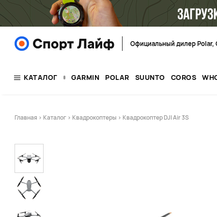
Официальный дилер Polar, 
КАТАЛОГ
GARMIN
POLAR
SUUNTO
COROS
WH
Главная
>
Каталог
>
Квадрокоптеры
> Квадрокоптер DJI Air 3S