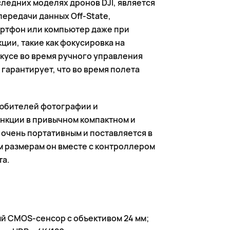
следних моделях дронов DJI, является
передачи данных Off-State,
артфон или компьютер даже при
ции, такие как фокусировка на
окусе во время ручного управления
гарантирует, что во время полета
любителей фотографии и
нкции в привычном компактном и
ся очень портативным и поставляется в
м размерам он вместе с контроллером
та.
й CMOS-сенсор с объективом 24 мм;