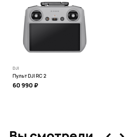
DJI
Пульт DJI RC 2
60 990 ₽
В КОРЗИНУ
Page 1 of 1
<
>
Вы смотрели