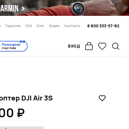
8 800 333-57-82
а
Гарантия
FAQ
Блог
Видео
Контакты
AI
Помощник
ВХОД
Спорт Лайф
птер DJI Air 3S
900 ₽