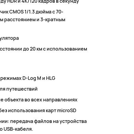
ду HDR и 4K/120 кадров в секунду
ик CMOS 1/1.3 дюйма с 70-
м расстоянием и 3-кратным
мулятора
асстоянии до 20 км с использованием
 режимах D-Log M и HLG
 для путешествий
ие объекта во всех направлениях
без использования карт microSD
ии: передача файлов на устройства
о USB-кабеля.