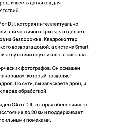
ред, и шесть датчиков для
ятствий.
 от DJI, которая интеллектуально
ли они частично скрыты, что делает
ов на бездорожье. Квадрокоптер
ого возврата домой, а система Smart
и отсутствии спутникового сигнала.
орческих фотографов. Он оснащен
 панорама», который позволяет
ров. По сути, вы запускаете дрон, и
к перед обработкой.
идео O4 от DJI, которая обеспечивает
асстояние до 20 км и поддерживает
с сильными помехами.