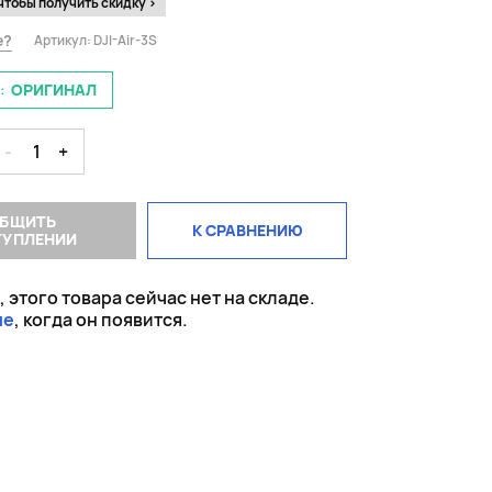
чтобы получить скидку >
е?
Артикул:
DJI-Air-3S
:
ОРИГИНАЛ
-
1
+
БЩИТЬ
К СРАВНЕНИЮ
ТУПЛЕНИИ
 этого товара сейчас нет на складе.
не
, когда он появится.