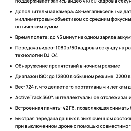
поддерживает запись видео 4K/60 кадров в секун
Дополнительная камера: 48-мегапиксельный датч
миллиметровым объективом со средним фокусны
оптическим зумом
Время полета: до 45 минут на одном заряде акку
Передача видео: 1080p/60 кадров в секунду на р
технологии DJI O4
Обнаружение препятствий в ночном режиме
Диапазон ISO: до 12800 в обычном режиме, 3200 в
Вес: 724 г, что делает его портативным и легким
ActiveTrack 360°: интеллектуальное отслеживан
Встроенная память: 42 Гб, позволяющая снимать 
Быстрая передача данных в выключенном состоян
при выключенном дроне с помощью совместимог