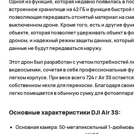
Одной из функций, которая недавно появилась в по
встроенное хранилище на 42 ГБ и функция быстрой 
позволяющая передавать отснятый материал на см
выключенном дроне. Кроме того, есть и другие функ
объекте, которая позволяет удерживать объект в ф
дроном, и надежный режим защиты данных, который 
данные не будут передаваться наружу.
Этот дрон был разработан с учетом потребностей 
видеосъемки, сочетая в себе профессиональные фу
легком корпусе. При весе всего 724 г Air 3S остает
собственном чехле для переноски. Благодаря свои
легко помещается в обычную сумку для фотоаппара
Основные характеристики DJI Air 3S:
Основная камера: 50-мегапиксельный 1-дюймовы