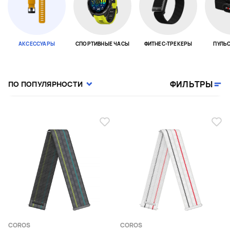
АКСЕССУАРЫ
СПОРТИВНЫЕ ЧАСЫ
ФИТНЕС-ТРЕКЕРЫ
ПУЛЬ
Page 1 of 18
ФИЛЬТРЫ
ПО ПОПУЛЯРНОСТИ
COROS
COROS