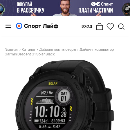
ВХОД
Главная
>
Каталог
>
Дайвинг компьютеры
> Дайвинг компьютер
Garmin Descent G1 Solar Black