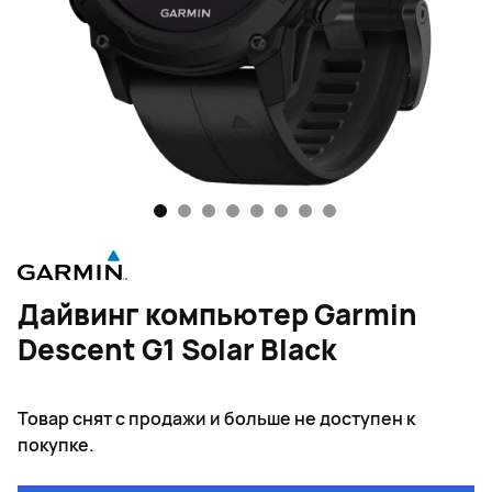
1
2
3
4
5
6
7
8
Дайвинг компьютер Garmin
Descent G1 Solar Black
Товар снят с продажи и больше не доступен к
покупке.