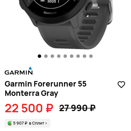
1
2
3
4
5
6
7
8
9
Garmin Forerunner 55
Monterra Gray
22 500 ₽
27 990 ₽
5 907 ₽
в Сплит
>