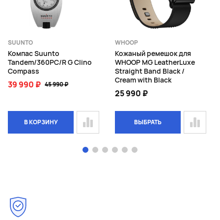
SUUNTO
WHOOP
Компас Suunto
Кожаный ремешок для
Tandem/360PC/R G Clino
WHOOP MG LeatherLuxe
Compass
Straight Band Black /
Cream with Black
39 990 ₽
45 990 ₽
25 990 ₽
В КОРЗИНУ
ВЫБРАТЬ
Page 1 of 6