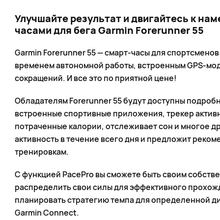
Улучшайте результат и двигайтесь к нам
часами для бега Garmin Forerunner 55
Garmin Forerunner 55 — смарт-часы для спортсмено
временем автономной работы, встроенным GPS-мод
сокращений. И все это по приятной цене!
Обладателям Forerunner 55 будут доступны подроб
встроенные спортивные приложения, трекер активн
потраченные калории, отслеживает сон и многое др
активность в течение всего дня и предложит реко
тренировкам.
С функцией PacePro вы сможете быть своим собстве
распределить свои силы для эффективного прохожд
планировать стратегию темпа для определенной д
Garmin Connect.