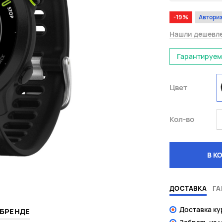
-19 %
Авториз
Нашли дешевл
Гарантируем
Цвет
Кол-во
В К
ДОСТАВКА
ГА
Доставка к
 БРЕНДЕ