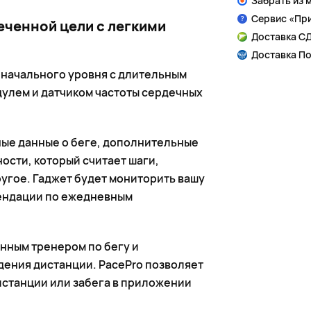
Забрать из 
Сервис «Пр
еченной цели с легкими
Доставка СД
Доставка По
в начального уровня с длительным
улем и датчиком частоты сердечных
ные данные о беге, дополнительные
ости, который считает шаги,
угое. Гаджет будет мониторить вашу
мендации по ежедневным
нным тренером по бегу и
ения дистанции. PacePro позволяет
истанции или забега в приложении