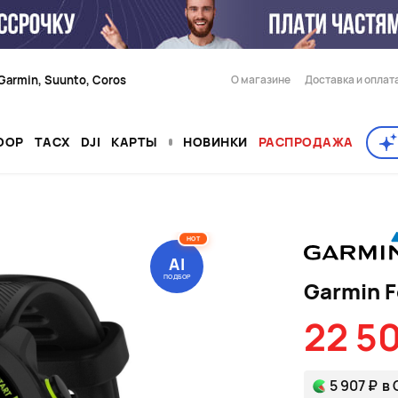
Garmin, Suunto, Coros
О магазине
Доставка и оплат
OOP
TACX
DJI
КАРТЫ
НОВИНКИ
РАСПРОДАЖА
HOT
AI
ПОДБОР
Garmin F
22 5
5 907 ₽
в 