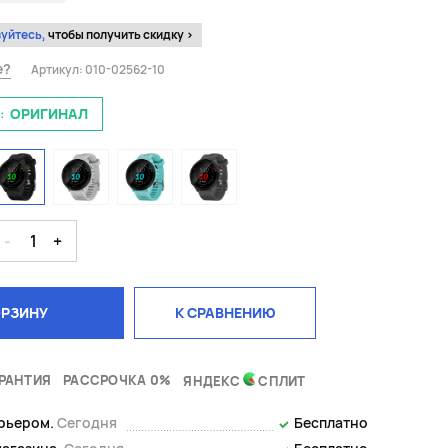
уйтесь,
чтобы получить скидку >
е?
Артикул:
010-02562-10
:
ОРИГИНАЛ
-
1
+
ОРЗИНУ
К СРАВНЕНИЮ
РАНТИЯ
РАССРОЧКА 0%
ЯНДЕКС
СПЛИТ
урьером.
Сегодня
Бесплатно