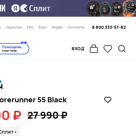
8 800 333-57-82
а
Гарантия
FAQ
Блог
Видео
Контакты
AI
Помощник
ВХОД
Спорт Лайф
orerunner 55 Black
00 ₽
27 990 ₽
Сплит
>