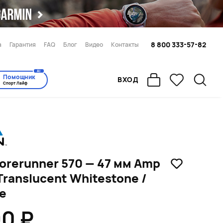
8 800 333-57-82
а
Гарантия
FAQ
Блог
Видео
Контакты
AI
Помощник
ВХОД
Спорт Лайф
orerunner 570 — 47 мм Amp
 Translucent Whitestone /
e
90 ₽