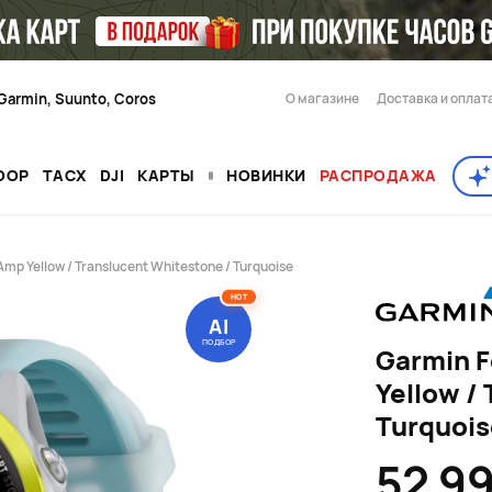
Garmin, Suunto, Coros
О магазине
Доставка и оплат
OOP
TACX
DJI
КАРТЫ
НОВИНКИ
РАСПРОДАЖА
mp Yellow / Translucent Whitestone / Turquoise
HOT
AI
ПОДБОР
Garmin F
Yellow /
Turquois
52 9