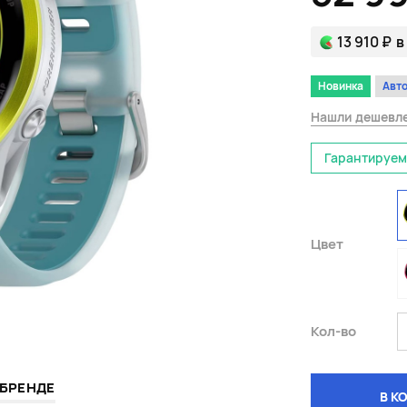
13 910 ₽
в
Новинка
Авто
Нашли дешевл
Гарантируем
Цвет
Кол-во
 БРЕНДЕ
В К