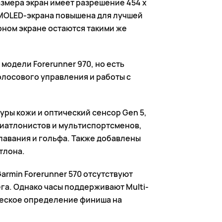
змера экран имеет разрешение 454 х
ь AMOLED-экрана повышена для лучшей
орном экране остаются такими же
 модели Forerunner 970, но есть
олосового управления и работы с
ры кожи и оптический сенсор Gen 5,
риатлонистов и мультиспортсменов,
авания и гольфа. Также добавлены
тлона.
armin Forerunner 570 отсутствуют
га. Однако часы поддерживают Multi-
ческое определение финиша на