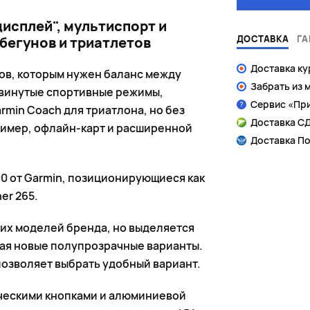
исплей", мультиспорт и
ДОСТАВКА
ГА
бегунов и триатлетов
Доставка к
нов, которым нужен баланс между
Забрать из 
винутые спортивные режимы,
Сервис «Пр
min Coach для триатлона, но без
Доставка СД
имер, офлайн-карт и расширенной
Доставка По
00 от Garmin, позиционирующиеся как
er 265.
гих моделей бренда, но выделяется
ая новые полупрозрачные варианты.
 позволяет выбрать удобный вариант.
ическими кнопками и алюминиевой