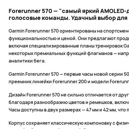
Forerunner 570 — "самый яркий AMOLED-д
голосовые команды. Удачный выбор для 
Garmin Forerunner 570 ориентированы на спортсме
функциональностью и ценой. Они предлагают прод
включая специализированные планы тренировок Gar
некоторых премиальных функций флагманов — напр
аналитики бега.
Garmin Forerunner 570 — первые часы новой серии 5
преемник линейки Forerunner 200 и модели Forerunn
Дизайн Forerunner 570 не сильно отличается от дру
благодаря разнообразию цветов и ремешков, включ
Часы доступны в двух размерах — 47 мм и 42 мм, что
Корпус сохраняет классическую компоновку с физ