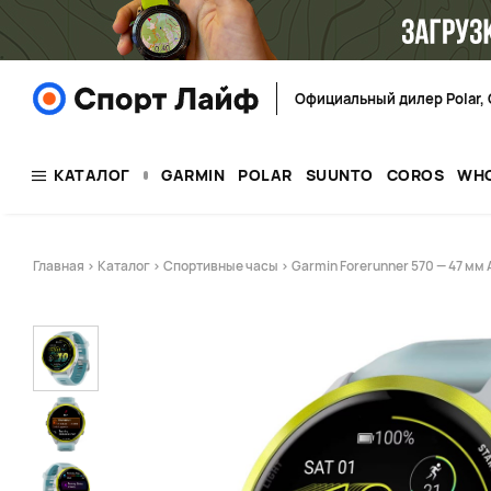
Официальный дилер Polar, 
КАТАЛОГ
GARMIN
POLAR
SUUNTO
COROS
WH
Главная
>
Каталог
>
Спортивные часы
> Garmin Forerunner 570 — 47 мм A