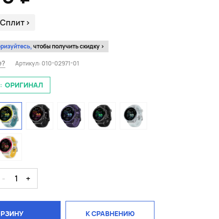
 Сплит
>
ризуйтесь,
чтобы получить скидку >
е?
Артикул:
010-02971-01
:
ОРИГИНАЛ
-
1
+
ОРЗИНУ
К СРАВНЕНИЮ