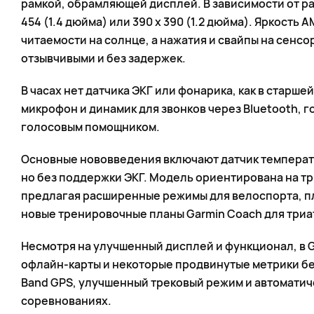
рамкой, обрамляющей дисплей. В зависимости от ра
454 (1.4 дюйма) или 390 х 390 (1.2 дюйма). Яркост
читаемости на солнце, а нажатия и свайпы на сенс
отзывчивыми и без задержек.
В часах нет датчика ЭКГ или фонарика, как в старшей
микрофон и динамик для звонков через Bluetooth, г
голосовым помощником.
Основные нововведения включают датчик температу
но без поддержки ЭКГ. Модель ориентирована на т
предлагая расширенные режимы для велоспорта, пл
новые тренировочные планы Garmin Coach для триа
Несмотря на улучшенный дисплей и функционал, в G
офлайн-карты и некоторые продвинутые метрики бе
Band GPS, улучшенный трековый режим и автомати
соревнованиях.