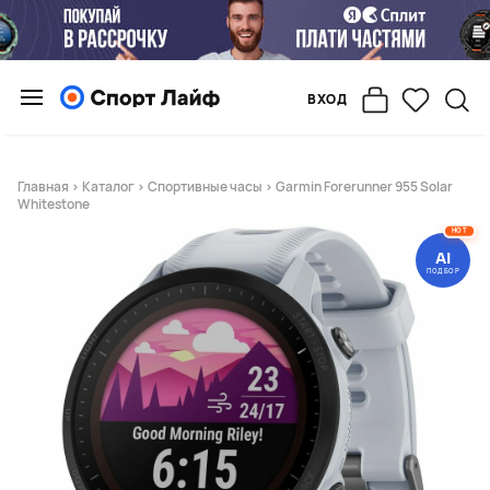
ВХОД
Главная
>
Каталог
>
Спортивные часы
> Garmin Forerunner 955 Solar
Whitestone
HOT
AI
ПОДБОР