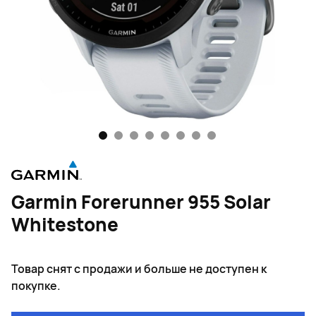
1
2
3
4
5
6
7
8
Garmin Forerunner 955 Solar
Whitestone
Товар снят с продажи и больше не доступен к
покупке.