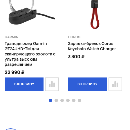
Интервальная тренировка
Загружаемые планы тренировок
Анимированные тренировки
Ежедневные рекомендуемые тренировки
GARMIN
COROS
Высокоинтенсивные тренировки HIIT
Трансдьюсер Garmin
Зарядка-брелок Coros
GT24UHD-TM для
Keychain Watch Charger
Планирование и анализ тренировок
сканирующего эхолота с
3 300 ₽
Статус тренировки
ультра высоким
разрешением
Тренировочные цели
22 990 ₽
Стратегия темпа PacePro™
В КОРЗИНУ
В КОРЗИНУ
Выносливость в реальном времени
«Спортивный возраст»: в приложении Health
Snapshot™
Page 1 of 6
Предупреждение о темпе тренировки
Предупреждение о времени / расстоянии