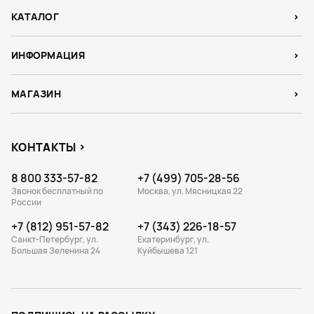
Стресс и восстановление
КАТАЛОГ
Время восстановления
ИНФОРМАЦИЯ
Время восстановления в зависимости от тренировок
Тестирование стресса HRV: с совместимым
МАГАЗИН
аксессуаром
Рекомендации по восстановлению
Измерение пульса на запястье
КОНТАКТЫ
Зоны пульса
8 800 333-57-82
+7 (499) 705-28-56
VO2 max
Звонок бесплатный по
Москва, ул. Мясницкая 22
России
Вариабельность частоты пульса
+7 (812) 951-57-82
+7 (343) 226-18-57
Совместимость с датчиками: HRM-Tri, HRM-Swim, HRM-
Санкт-Петербург, ул.
Екатеринбург, ул.
Pro или HRM-Pro Plus
Большая Зеленина 24
Куйбышева 121
Bluetooth, ANT+, Wi-Fi
Совместимость с датчиком скорости / частоты
вращения педалей