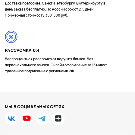
Доставка по Москве, Санкт-Петербургу, Екатеринбургу в
Функция Load Focus (Оценка нагрузки)
день заказа бесплатно. По России срок от 2-5 дней.
Примерная стоимость 350-500 руб.
Шаги
Расстояние
Калории
Пульс 24/7
РАССРОЧКА 0%
Частота дыхания
Беспроцентная рассрочка от ведущих банков. Без
Дыхательные упражнения
первоначального взноса. Онлайн оформление за 15 минут.
Удаленное подписание с регионами РФ.
Автоматическая цель
Минуты интенсивных занятий
Монитор энергии Body Battery™
Отслеживание сна
МЫ В СОЦИАЛЬНЫХ СЕТЯХ
Этажи подъема
Функция TrueUp™
Функция Move IQ™