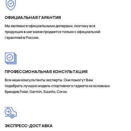
Прогноз времени на соревнованиях
Скорость и расстояние по данным GPS
ОФИЦИАЛЬНАЯ ГАРАНТИЯ
Данные беговой динамики: с совместимыми
аксессуарами
Мы являемся официальными дилерами, поэтому вся
продукция в магазине продается только с официальной
Мультиспорт
гарантией в России.
Функции для гольфа
Динамика для лыжников
Вычисление калорий на основе сердечного ритма
ПРОФЕССИОНАЛЬНАЯ КОНСУЛЬТАЦИЯ
Мощность бега
Все наши консультанты эксперты. Они помогут Вам
Подъем/спуск
подобрать лучшую модель спортивного гаджета из основных
Планировщик подъемов ClimbPro
брендов Polar, Garmin, Suunto, Coros.
Сегменты STRAVA
Сегменты Garmin
Готовность к тренировке
ЭКСПРЕСС-ДОСТАВКА
Общая тренировочная нагрузка за последние 7 дней