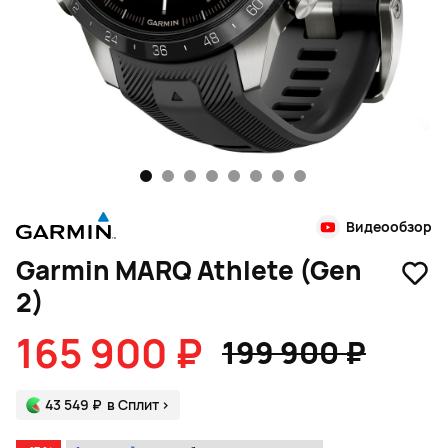
1
2
3
4
5
6
7
8
Видеообзор
Garmin MARQ Athlete (Gen
2)
165 900 ₽
199 900 ₽
43 549 ₽
в Сплит
>