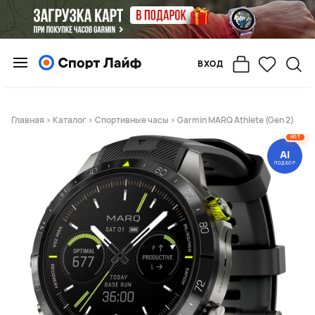
ВХОД
Главная
>
Каталог
>
Спортивные часы
> Garmin MARQ Athlete (Gen 2)
HOT
AI
ПОДБОР