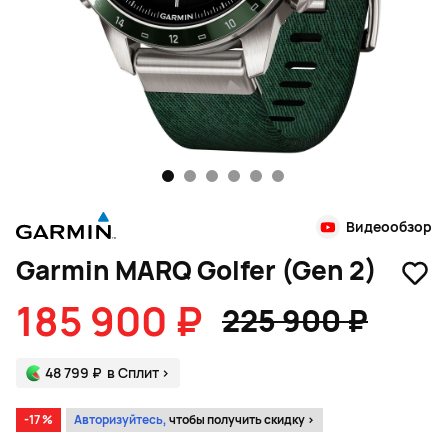
1
2
3
4
5
6
Видеообзор
Garmin MARQ Golfer (Gen 2)
185 900 ₽
225 900 ₽
48 799 ₽
в Сплит
>
-17 %
Авторизуйтесь,
чтобы получить скидку >