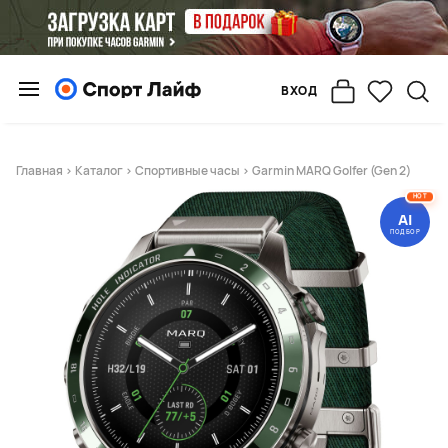
ВХОД
Главная
>
Каталог
>
Спортивные часы
> Garmin MARQ Golfer (Gen 2)
HOT
AI
ПОДБОР