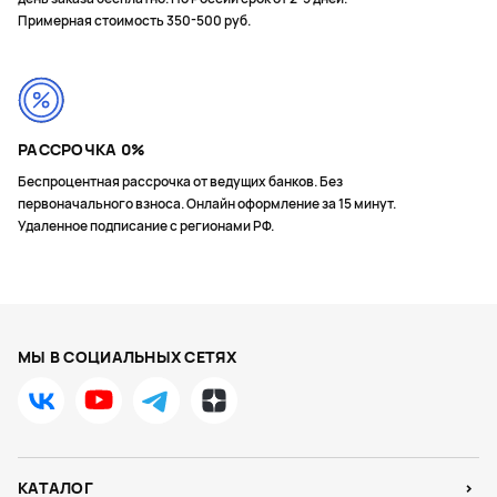
Примерная стоимость 350-500 руб.
Автоматическая цель
Минуты интенсивных занятий
Монитор энергии Body Battery™
Отслеживание сна
РАССРОЧКА 0%
Этажи подъема
Беспроцентная рассрочка от ведущих банков. Без
первоначального взноса. Онлайн оформление за 15 минут.
Функция TrueUp™
Удаленное подписание с регионами РФ.
Функция Move IQ™
Стресс и восстановление
Время восстановления
Время восстановления в зависимости от тренировок
МЫ В СОЦИАЛЬНЫХ СЕТЯХ
Тестирование стресса HRV: с совместимым
аксессуаром
Рекомендации по восстановлению
Измерение пульса на запястье
КАТАЛОГ