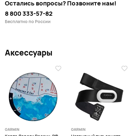
Остались вопросы?
Позвоните нам!
При использовании MARQ Gen 2 для ежедневных
8 800 333-57-82
тренировок, отслеживания физической формы и
Бесплатно по России
использования функций смарт-часов, вы легко получите
около 6 дней работы без необходимости подзарядки c
функцией always-on или до 16 дней без постоянно
включенного экрана.
Аксессуары
Основные характеристики:
Материал безеля: титан
Водостойкий: 100 м
Сапфировое стекло
Материал корпуса: титан
Материал ремешка: нейлон (жаккардовое
переплетение)
Цветной AMOLED-дисплей
GARMIN
GARMIN