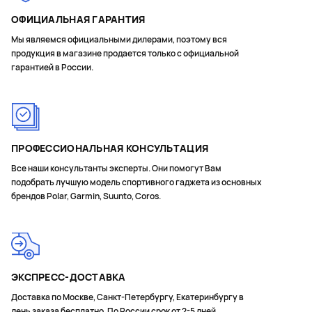
ОФИЦИАЛЬНАЯ ГАРАНТИЯ
Мощность бега
Мы являемся официальными дилерами, поэтому вся
Подъем/спуск
продукция в магазине продается только с официальной
Планировщик подъемов ClimbPro
гарантией в России.
Сегменты STRAVA
Сегменты Garmin
Готовность к тренировке
ПРОФЕССИОНАЛЬНАЯ КОНСУЛЬТАЦИЯ
Общая тренировочная нагрузка за последние 7 дней
Все наши консультанты эксперты. Они помогут Вам
Функция Load Focus (Оценка нагрузки)
подобрать лучшую модель спортивного гаджета из основных
брендов Polar, Garmin, Suunto, Coros.
Шаги
Расстояние
Калории
Пульс 24/7
ЭКСПРЕСС-ДОСТАВКА
Частота дыхания
Доставка по Москве, Санкт-Петербургу, Екатеринбургу в
Дыхательные упражнения
день заказа бесплатно. По России срок от 2-5 дней.