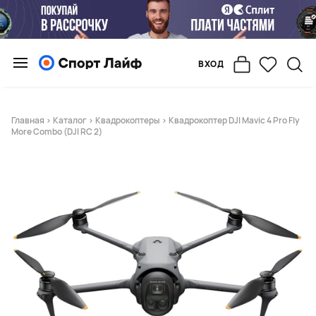
ВХОД
Главная
>
Каталог
>
Квадрокоптеры
> Квадрокоптер DJI Mavic 4 Pro Fly
More Combo (DJI RC 2)