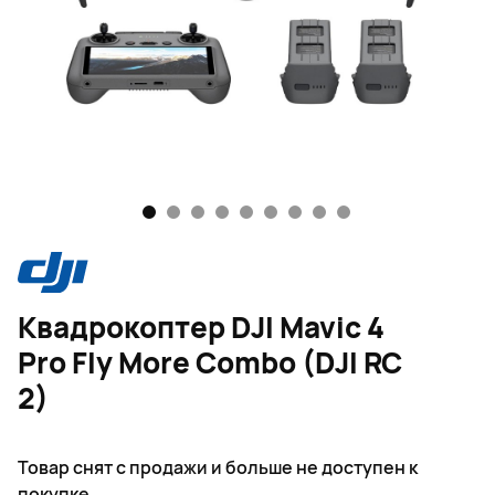
1
2
3
4
5
6
7
8
9
Квадрокоптер DJI Mavic 4
Pro Fly More Combo (DJI RC
2)
Товар снят с продажи и больше не доступен к
покупке.