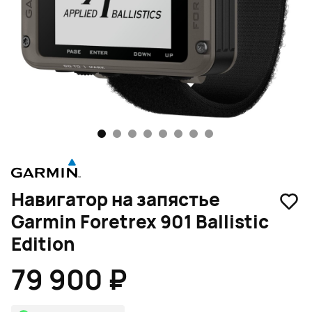
1
2
3
4
5
6
7
8
Навигатор на запястье
Garmin Foretrex 901 Ballistic
Edition
79 900 ₽