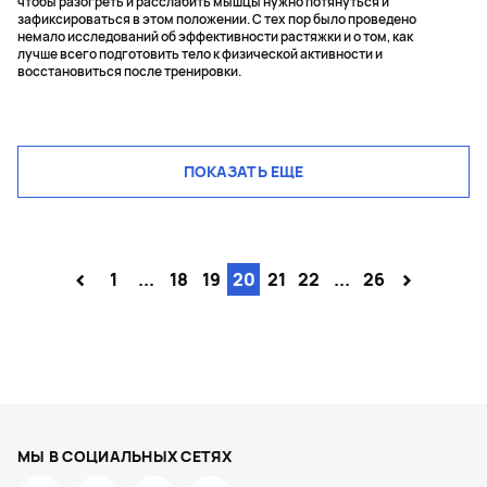
чтобы разогреть и расслабить мышцы нужно потянуться и
зафиксироваться в этом положении. С тех пор было проведено
немало исследований об эффективности растяжки и о том, как
лучше всего подготовить тело к физической активности и
восстановиться после тренировки.
ПОКАЗАТЬ ЕЩЕ
<
>
1
...
18
19
20
21
22
...
26
МЫ В СОЦИАЛЬНЫХ СЕТЯХ