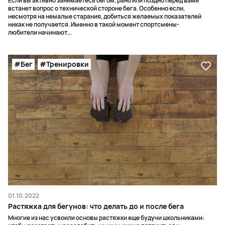
Если вы активно занимаетесь бегом, рано или поздно перед вами
встанет вопрос о технической стороне бега. Особенно если,
несмотря на немалые старания, добиться желаемых показателей
никак не получается. Именно в такой момент спортсмены-
любители начинают...
#Бег
#Тренировки
01.10.2022
Растяжка для бегунов: что делать до и после бега
Многие из нас усвоили основы растяжки еще будучи школьниками: