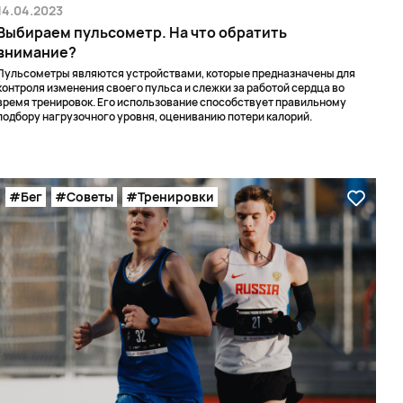
14.04.2023
Выбираем пульсометр. На что обратить
внимание?
Пульсометры являются устройствами, которые предназначены для
контроля изменения своего пульса и слежки за работой сердца во
время тренировок. Его использование способствует правильному
подбору нагрузочного уровня, оцениванию потери калорий.
#Бег
#Советы
#Тренировки