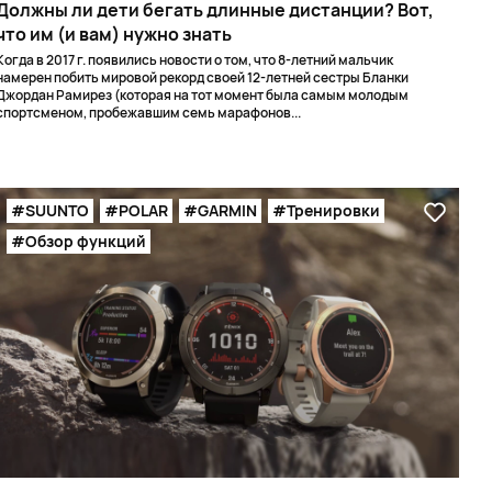
Должны ли дети бегать длинные дистанции? Вот,
что им (и вам) нужно знать
Когда в 2017 г. появились новости о том, что 8-летний мальчик
намерен побить мировой рекорд своей 12-летней сестры Бланки
Джордан Рамирез (которая на тот момент была самым молодым
спортсменом, пробежавшим семь марафонов...
#SUUNTO
#POLAR
#GARMIN
#Тренировки
#Обзор функций