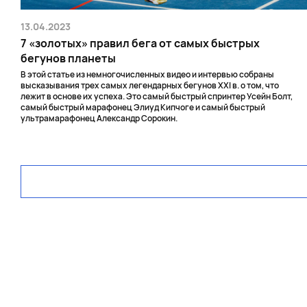
13.04.2023
7 «золотых» правил бега от самых быстрых
бегунов планеты
В этой статье из немногочисленных видео и интервью собраны
высказывания трех самых легендарных бегунов XXI в. о том, что
лежит в основе их успеха. Это самый быстрый спринтер Усейн Болт,
самый быстрый марафонец Элиуд Кипчоге и самый быстрый
ультрамарафонец Александр Сорокин.