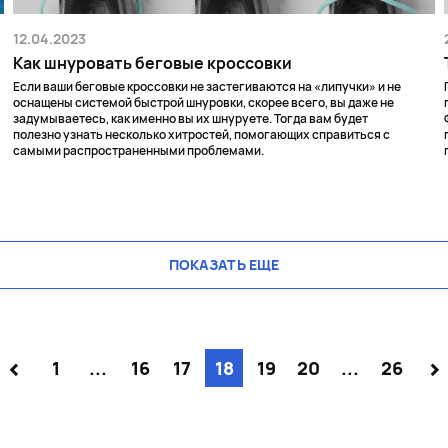
12.04.2023
Как шнуровать беговые кроссовки
Если ваши беговые кроссовки не застегиваются на «липучки» и не
оснащены системой быстрой шнуровки, скорее всего, вы даже не
задумываетесь, как именно вы их шнуруете. Тогда вам будет
полезно узнать несколько хитростей, помогающих справиться с
самыми распространенными проблемами.
ПОКАЗАТЬ ЕЩЕ
<
>
1
...
16
17
18
19
20
...
26