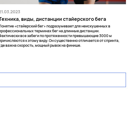
21.03.2023
Техника, виды, дистанции стайерского бега
Понятие «стайерский бег» подразумевает для неискушенных в
профессиональных терминах бег на длинные дистанции.
Фактически все забеги по протяженности превышающие 3000 м
причисляются к этому виду. Он существенно отличается от спринта,
где важна скорость, мощный рывок на финише.