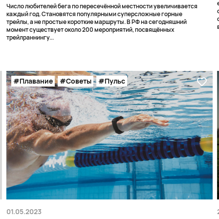
Число любителей бега по пересечённой местности увеличивается
каждый год. Становятся популярными суперсложные горные
трейлы, а не простые короткие маршруты. В РФ на сегодняшний
момент существует около 200 мероприятий, посвящённых
трейлраннингу...
#Плавание
#Советы
#Пульс
01.05.2023