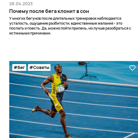
28.04.2023
Почему после бега клонит в сон
У многих бегунов после длительных тренировок наблюдается
усталость, ощущение разбитости, единственные желания - это
поспать и поесть. Да, можно пойти прилечь, но лучше разобраться с
истинными причинами.
#Бег
#Советы