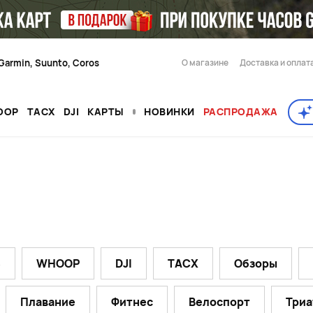
Garmin, Suunto, Coros
О магазине
Доставка и оплат
OOP
TACX
DJI
КАРТЫ
НОВИНКИ
РАСПРОДАЖА
S
WHOOP
DJI
TACX
Обзоры
Плавание
Фитнес
Велоспорт
Триа