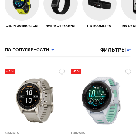
СПОРТИВНЫЕ ЧАСЫ
ФИТНЕС-ТРЕКЕРЫ
ПУЛЬСОМЕТРЫ
ВЕЛОКО
Page 1 of 18
ФИЛЬТРЫ
ПО ПОПУЛЯРНОСТИ
-18 %
-17 %
GARMIN
GARMIN