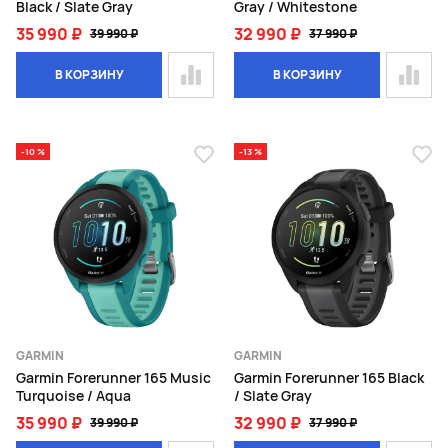
Black / Slate Gray
Gray / Whitestone
35 990 ₽
32 990 ₽
39 990 ₽
37 990 ₽
В КОРЗИНУ
В КОРЗИНУ
-10 %
-13 %
GARMIN
GARMIN
Garmin Forerunner 165 Music
Garmin Forerunner 165 Black
Turquoise / Aqua
/ Slate Gray
35 990 ₽
32 990 ₽
39 990 ₽
37 990 ₽