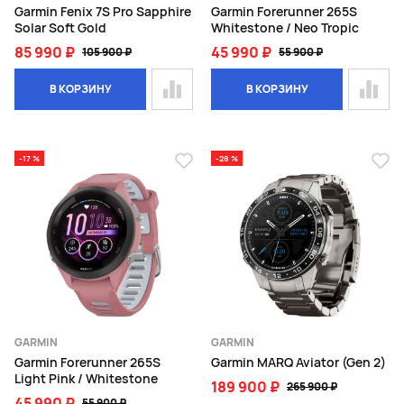
Garmin Fenix 7S Pro Sapphire
Garmin Forerunner 265S
Solar Soft Gold
Whitestone / Neo Tropic
85 990 ₽
45 990 ₽
105 900 ₽
55 900 ₽
В КОРЗИНУ
В КОРЗИНУ
-17 %
-28 %
GARMIN
GARMIN
Garmin Forerunner 265S
Garmin MARQ Aviator (Gen 2)
Light Pink / Whitestone
189 900 ₽
265 900 ₽
45 990 ₽
55 900 ₽